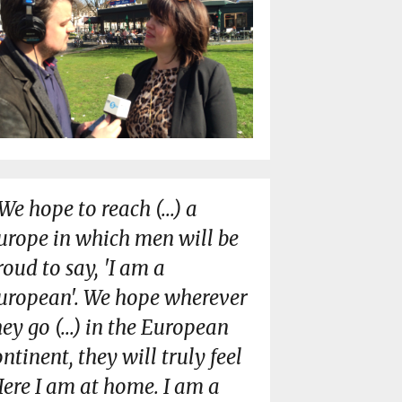
We hope to reach (...) a
urope in which men will be
roud to say, 'I am a
uropean'. We hope wherever
hey go (...) in the European
ontinent, they will truly feel
Here I am at home. I am a