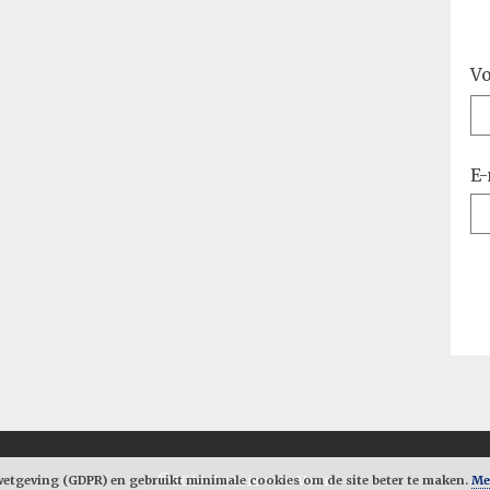
V
E-
tgeving (GDPR) en gebruikt minimale cookies om de site beter te maken.
©2019 Audrie van Veen
Me