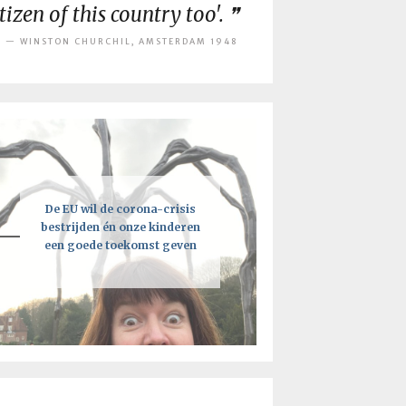
itizen of this country too'.
WINSTON CHURCHIL, AMSTERDAM 1948
De EU wil de corona-crisis
Een intelligente lockdown:
Je moet vooral de regels
breken, maar niet als je de EU
bestrijden én onze kinderen
hoe deze crisis tot een kick-
een goede toekomst geven
ass toekomst kan leiden
bent