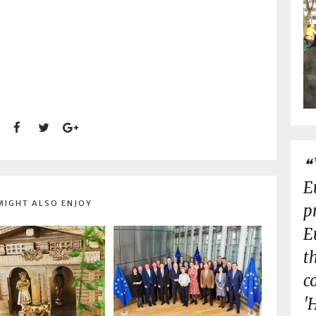
E
MIGHT ALSO ENJOY
p
E
t
c
'