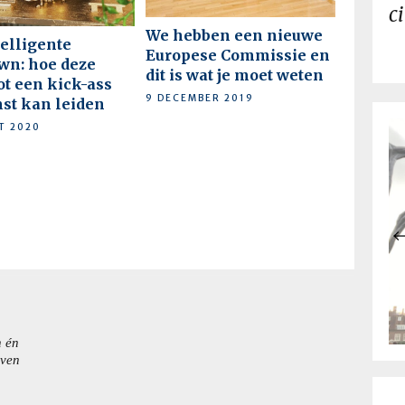
c
We hebben een nieuwe
telligente
Europese Commissie en
wn: hoe deze
dit is wat je moet weten
tot een kick-ass
9 DECEMBER 2019
st kan leiden
T 2020
n én
even