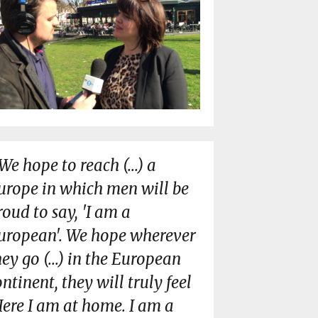
We hope to reach (...) a
urope in which men will be
roud to say, 'I am a
uropean'. We hope wherever
hey go (...) in the European
ontinent, they will truly feel
Here I am at home. I am a