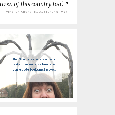
itizen of this country too'.
WINSTON CHURCHIL, AMSTERDAM 1948
De EU wil de corona-crisis
Een intelligente lockdown:
Je moet vooral de regels
breken, maar niet als je de EU
bestrijden én onze kinderen
hoe deze crisis tot een kick-
een goede toekomst geven
ass toekomst kan leiden
bent