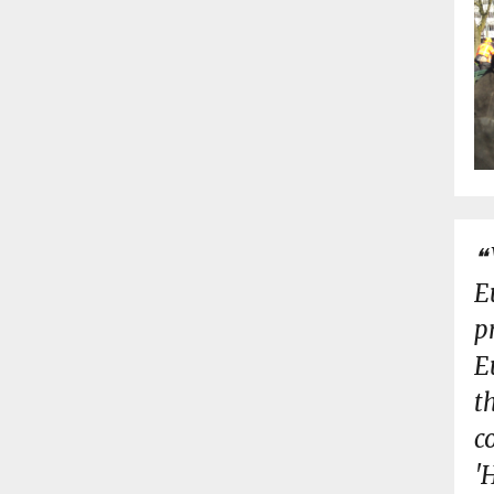
E
p
E
t
c
'