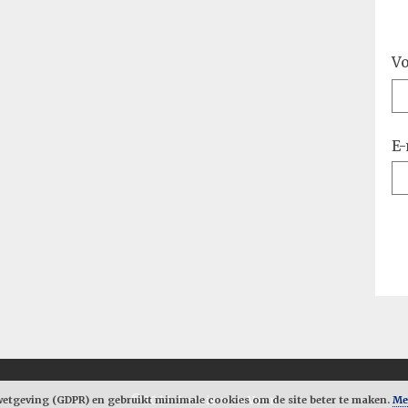
V
E-
tgeving (GDPR) en gebruikt minimale cookies om de site beter te maken.
©2019 Audrie van Veen
Me