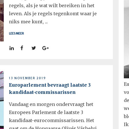
regels, als je wat wilt bereiken in het
leven. Als je regels tegenkomt waar je
niks mee kunt, ...
LEES MEER
13 NOVEMBER 2019
Eu
Europarlement bevraagt laatste 3
kandidaat-commissarissen
vo
de
Vandaag en morgen ondervraagt het
we
Europees Parlement de laatste 3
bl
kandidaat-eurocommissarissen. Het
Ik
gaat om de Hongaarse Olivér Várhelyi,