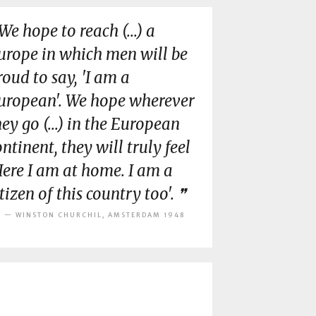
We hope to reach (...) a
urope in which men will be
roud to say, 'I am a
uropean'. We hope wherever
hey go (...) in the European
ontinent, they will truly feel
Here I am at home. I am a
itizen of this country too'.
WINSTON CHURCHIL, AMSTERDAM 1948