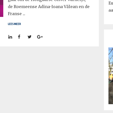
Eu
de Roemeense Adina-Ioana Vălean en de
aa
Franse ...
LEES MEER