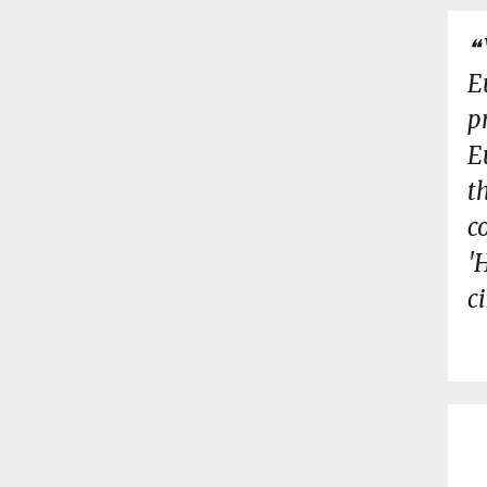
E
p
E
t
c
'
c