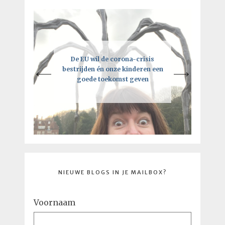
Een intelligente lockdown: hoe
De EU wil de corona-crisis
Je moet vooral de regels breken,
bestrijden én onze kinderen een
deze crisis tot een kick-ass
maar niet als je de EU bent
goede toekomst geven
toekomst kan leiden
NIEUWE BLOGS IN JE MAILBOX?
Voornaam