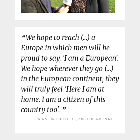
We hope to reach (...) a
Europe in which men will be
proud to say, 'I am a European'.
We hope wherever they go (...)
in the European continent, they
will truly feel 'Here I am at
home. I am a citizen of this
country too'.
WINSTON CHURCHIL, AMSTERDAM 1948