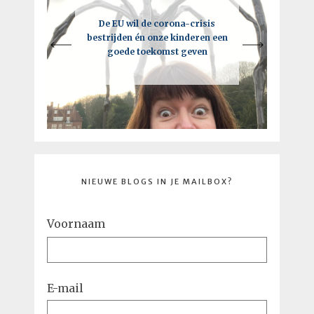
Een intelligente lockdown: hoe
De EU wil de corona-crisis
Je moet vooral de regels breken,
bestrijden én onze kinderen een
deze crisis tot een kick-ass
maar niet als je de EU bent
goede toekomst geven
toekomst kan leiden
NIEUWE BLOGS IN JE MAILBOX?
Voornaam
E-mail