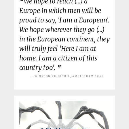
We hope to reach (...) a
Europe in which men will be
proud to say, 'I am a European'.
We hope wherever they go (...)
in the European continent, they
will truly feel 'Here I am at
home. I am a citizen of this
country too'.
WINSTON CHURCHIL, AMSTERDAM 1948