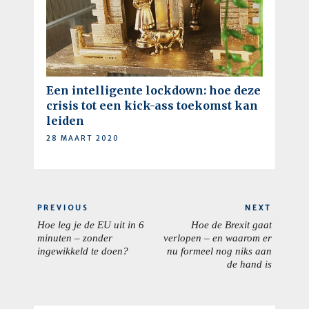
Een intelligente lockdown: hoe deze
crisis tot een kick-ass toekomst kan
leiden
28 MAART 2020
Berichtnavigatie
PREVIOUS
NEXT
Hoe leg je de EU uit in 6
Hoe de Brexit gaat
PREVIOUS
NEXT
minuten – zonder
verlopen – en waarom er
POST:
POST:
ingewikkeld te doen?
nu formeel nog niks aan
de hand is