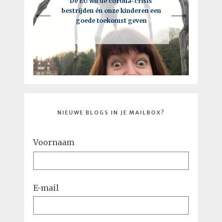
Een intelligente lockdown: hoe
De EU wil de corona-crisis
Je moet vooral de regels breken,
bestrijden én onze kinderen een
deze crisis tot een kick-ass
maar niet als je de EU bent
goede toekomst geven
toekomst kan leiden
NIEUWE BLOGS IN JE MAILBOX?
Voornaam
E-mail