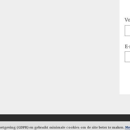
V
E-
tgeving (GDPR) en gebruikt minimale cookies om de site beter te maken.
©2019 Audrie van Veen
Me