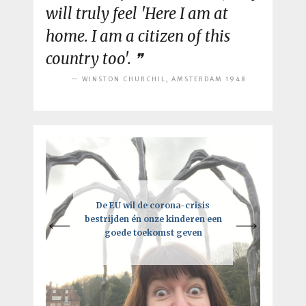
will truly feel 'Here I am at
home. I am a citizen of this
country too'.
WINSTON CHURCHIL, AMSTERDAM 1948
Een intelligente lockdown: hoe
De EU wil de corona-crisis
Je moet vooral de regels breken,
bestrijden én onze kinderen een
deze crisis tot een kick-ass
maar niet als je de EU bent
goede toekomst geven
toekomst kan leiden