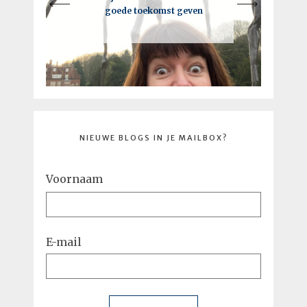
maar niet als je de EU bent
goede toekomst geven
toekomst kan leiden
NIEUWE BLOGS IN JE MAILBOX?
Voornaam
E-mail