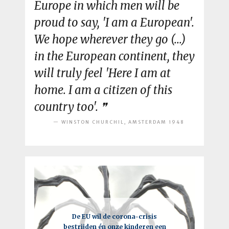
Europe in which men will be
proud to say, 'I am a European'.
We hope wherever they go (...)
in the European continent, they
will truly feel 'Here I am at
home. I am a citizen of this
country too'.
WINSTON CHURCHIL, AMSTERDAM 1948
Een intelligente lockdown: hoe
De EU wil de corona-crisis
Je moet vooral de regels breken,
bestrijden én onze kinderen een
deze crisis tot een kick-ass