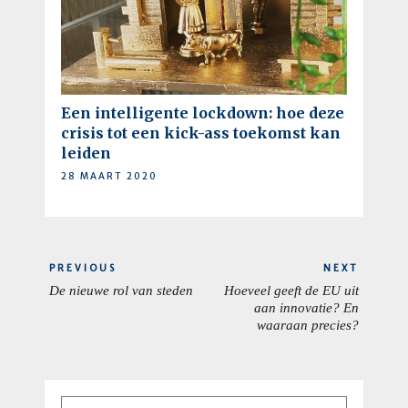
Een intelligente lockdown: hoe deze
crisis tot een kick-ass toekomst kan
leiden
28 MAART 2020
Berichtnavigatie
PREVIOUS
NEXT
De nieuwe rol van steden
Hoeveel geeft de EU uit
PREVIOUS
NEXT
aan innovatie? En
POST:
POST:
waaraan precies?
Search