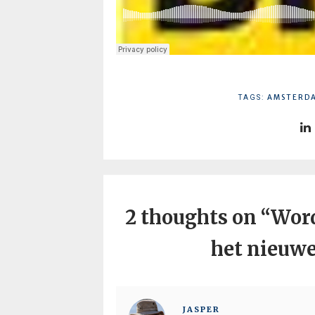
AMSTERD
TAGS:
2 thoughts on “
Word
het nieuwe
JASPER