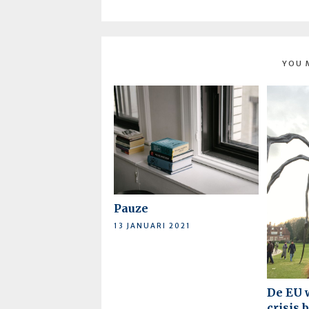
YOU 
Pauze
13 JANUARI 2021
De EU 
crisis 