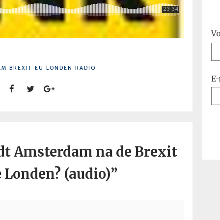
V
AM
BREXIT
EU
LONDEN
RADIO
E-
t Amsterdam na de Brexit
 Londen? (audio)
”