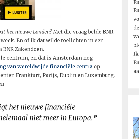
Eu
vo
de
xit het nieuwe Londen?
Met die vraag belde BNR
we
week. En of ik dat wilde toelichten in een
bl
a BNR Zakendoen.
Ik
ële centrum, en dat is Amsterdam nog
Eu
ng van wereldwijde financiële centra
op
aa
renten Frankfurt, Parijs, Dublin en Luxemburg.
en.
igt het nieuwe financiële
helemaal niet meer in Europa.