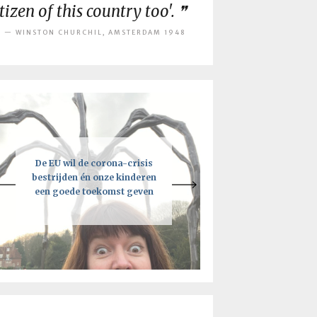
itizen of this country too'.
WINSTON CHURCHIL, AMSTERDAM 1948
De EU wil de corona-crisis
Een intelligente lockdown:
Je moet vooral de regels
breken, maar niet als je de EU
bestrijden én onze kinderen
hoe deze crisis tot een kick-
een goede toekomst geven
ass toekomst kan leiden
bent