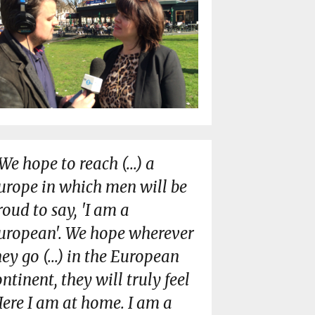
We hope to reach (...) a
urope in which men will be
roud to say, 'I am a
uropean'. We hope wherever
hey go (...) in the European
ontinent, they will truly feel
Here I am at home. I am a