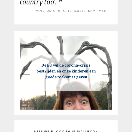
country too'.
WINSTON CHURCHIL, AMSTERDAM 1948
Een intelligente lockdown: hoe
De EU wil de corona-crisis
Je moet vooral de regels breken,
bestrijden én onze kinderen een
deze crisis tot een kick-ass
maar niet als je de EU bent
goede toekomst geven
toekomst kan leiden
NIEUWE BLOGS IN JE MAILBOX?