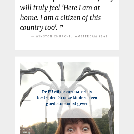
will truly feel 'Here I am at
home. I am a citizen of this
country too'.
WINSTON CHURCHIL, AMSTERDAM 1948
Een intelligente lockdown: hoe
De EU wil de corona-crisis
Je moet vooral de regels breken,
bestrijden én onze kinderen een
deze crisis tot een kick-ass
maar niet als je de EU bent
goede toekomst geven
toekomst kan leiden