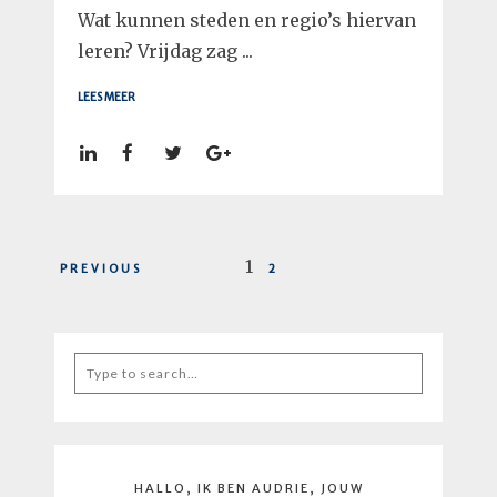
Wat kunnen steden en regio’s hiervan
leren? Vrijdag zag ...
LEES MEER
Berichtnavigatie
1
PREVIOUS
2
Search
for:
HALLO, IK BEN AUDRIE, JOUW