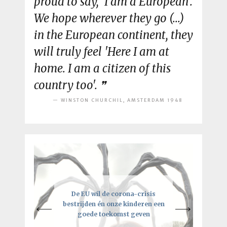
proud to say, 'I am a European'.
We hope wherever they go (...)
in the European continent, they
will truly feel 'Here I am at
home. I am a citizen of this
country too'.
WINSTON CHURCHIL, AMSTERDAM 1948
Een intelligente lockdown: hoe
De EU wil de corona-crisis
Je moet vooral de regels breken,
bestrijden én onze kinderen een
deze crisis tot een kick-ass
maar niet als je de EU bent
goede toekomst geven
toekomst kan leiden