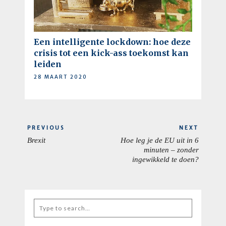
Een intelligente lockdown: hoe deze
crisis tot een kick-ass toekomst kan
leiden
28 MAART 2020
Berichtnavigatie
PREVIOUS
NEXT
Brexit
Hoe leg je de EU uit in 6
PREVIOUS
NEXT
minuten – zonder
POST:
POST:
ingewikkeld te doen?
Search
for: