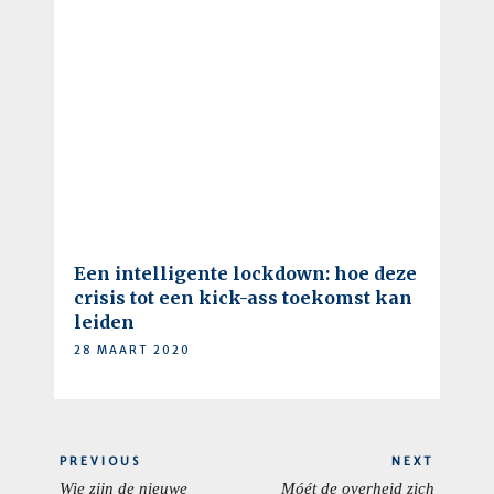
Een intelligente lockdown: hoe deze
crisis tot een kick-ass toekomst kan
leiden
28 MAART 2020
Berichtnavigatie
PREVIOUS
NEXT
Wie zijn de nieuwe
Móét de overheid zich
PREVIOUS
NEXT
Eurocommissarissen – en
wel met innovatie
POST:
POST:
wat gaan ze doen?
bemoeien?
Search
for: