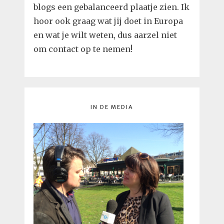
We hope to reach (...) a
Europe in which men will be
proud to say, 'I am a European'.
We hope wherever they go (...)